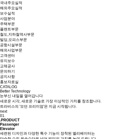
국내주요실적
해외주요실적
보수실적
사업분야
주택부문
플랜트부문
철도,지하철역사부문
빌딩,오피스부문
공항시설부문
해외사업부문
고객센터
유지보수
교체공사
문의하기
공지사항
홍보자료실
CATALOG
Better Technology
눈부신 내일을 열어갑니다
새로운 시각, 새로운 기술로 가장 이상적인 가치를 창조합니다.
트라비스의 '모던 프리미엄'은 지금 시작됩니다.
next
01.
.PRODUCT
Passenger
Elevator
세련된 디자인과 다양한 특수 기능이 장착된 엘리베이터는
단순한 수직 운송수단을 넘어 빌딩의 가치를 높여 드립니다.