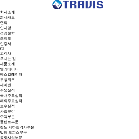
회사소개
회사개요
연혁
인사말
경영철학
조직도
인증서
CI
고객사
오시는 길
제품소개
엘리베이터
에스컬레이터
무빙워크
제어반
주요실적
국내주요실적
해외주요실적
보수실적
사업분야
주택부문
플랜트부문
철도,지하철역사부문
빌딩,오피스부문
공항시설부문