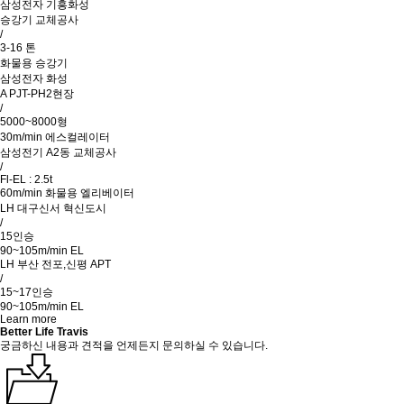
삼성전자 기흥화성
승강기 교체공사
/
3-16 톤
화물용 승강기
삼성전자 화성
A PJT-PH2현장
/
5000~8000형
30m/min 에스컬레이터
삼성전기 A2동 교체공사
/
Fl-EL : 2.5t
60m/min 화물용 엘리베이터
LH 대구신서 혁신도시
/
15인승
90~105m/min EL
LH 부산 전포,신평 APT
/
15~17인승
90~105m/min EL
Learn more
Better Life Travis
궁금하신 내용과 견적을 언제든지 문의하실 수 있습니다.