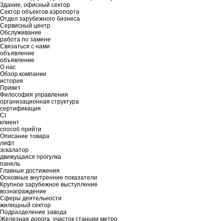
Здание, офисный сектор
Сектор объектов аэропорта
Отдел зарубежного бизнеса
Сервисный центр
Обслуживание
работа по замене
Связаться с нами
объявление
объявление
О нас
Обзор компании
история
Привет
Философия управления
организационная структура
сертификация
CI
клиент
способ прийти
Описание товара
лифт
эскалатор
движущаяся прогулка
панель
Главные достижения
Основные внутренние показатели
Крупное зарубежное выступление
вознаграждение
Сферы деятельности
жилищный сектор
Подразделение завода
Железная дорога, участок станции метро