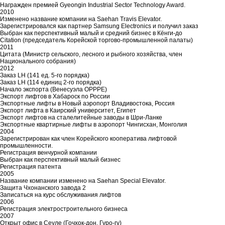
Награжден премией Gyeongin Industrial Sector Technology Award.
2010
Изменено название компании на Saehan Travis Elevator.
Зарегистрировался как партнер Samsung Electronics и получил заказ
Выбран как перспективный малый и средний бизнес в Кёнги-до
Citation (председатель Корейской торгово-промышленной палаты)
2011
Цитата (Министр сельского, лесного и рыбного хозяйства, член
Национального собрания)
2012
Заказ LH (141 ед. 5-го порядка)
Заказ LH (114 единиц 2-го порядка)
Начало экспорта (Венесуэла OPPPE)
Экспорт лифтов в Хабароск по России
Экспортные лифты в Новый аэропорт Владивостока, Россия
Экспорт лифта в Каирский университет, Египет
Экспорт лифтов на сталелитейные заводы в Шри-Ланке
Экспортные квартирные лифты в аэропорт Чингисхан, Монголия
2004
Зарегистрирован как член Корейского кооператива лифтовой
промышленности.
Регистрация венчурной компании
Выбран как перспективный малый бизнес
Регистрация патента
2005
Название компании изменено на Saehan Special Elevator.
Защита Чхонанского завода 2
Записаться на курс обслуживания лифтов
2006
Регистрация электростроительного бизнеса
2007
Открыт офис в Сеуле (Гочхок-дон, Гуро-гу)