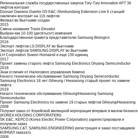
Региональная служба государственных закупок Тэгу-Тэгу Innovation APT 36
лифтов контракт
Doosan Daewoo Daelim GS E&C-Shinbundang Extension Line 6 станций
заключен контракт на 116 лифтов
Филиал во Вьетнаме создан
2015
Смена названия Travis Elevator
Выбран как 10-100 (десятьсот) компания
Благодарственная грамота представителю Samsung Biologics
2016
Экспорт лифтов LG DISPLAY во Вьетнаме
Экспорт лифтов SAMSUNG DISPLAY во Вьетнаме
LH Corporation Suwon Homaesil и еще 150 единиц
2017
Проект замены старого лифта Samsung Electronics Onyang Semiconductor
2018
Знак отличия от Налогового управления Кимпхо
Начато техническое обслуживание Samsung Onyang Semiconductor.
Samsung Electronics 18 лет Giheung / Hwaseong старый проект по замене
лифта
2019
Начато техническое обслуживание Giheung/Hwaseong Samsung
Semiconductor.
Проект Samsung Electronics по замене 19 старых лифтов Giheung/Hwaseong
2008
Получил заказ от Корейской жилищной корпорации впервые в малом бизнесе
(KOREA HOUSING CORPORATION)
SK E&C, KEPCO (Korea Electric Power Corporation) зарегистрировали и
получили заказ
SAMSUNG C&T, SAMSUNG ENGINEERING регистрация и заказ поставщиков
КОРАИЛ заказать
2009