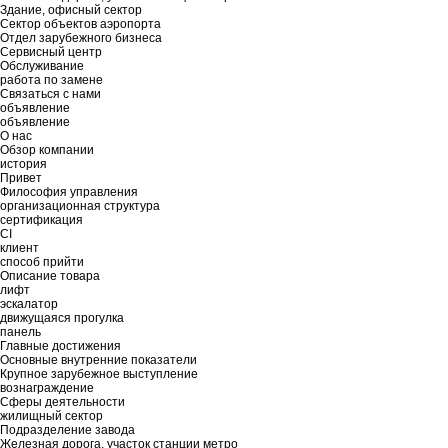
Здание, офисный сектор
Сектор объектов аэропорта
Отдел зарубежного бизнеса
Сервисный центр
Обслуживание
работа по замене
Связаться с нами
объявление
объявление
О нас
Обзор компании
история
Привет
Философия управления
организационная структура
сертификация
CI
клиент
способ прийти
Описание товара
лифт
эскалатор
движущаяся прогулка
панель
Главные достижения
Основные внутренние показатели
Крупное зарубежное выступление
вознаграждение
Сферы деятельности
жилищный сектор
Подразделение завода
Железная дорога, участок станции метро