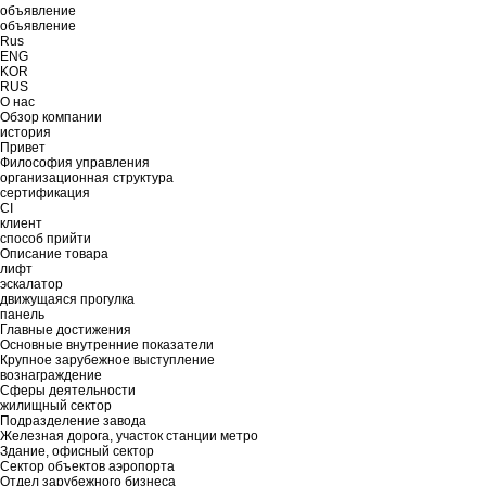
объявление
объявление
Rus
ENG
KOR
RUS
О нас
Обзор компании
история
Привет
Философия управления
организационная структура
сертификация
CI
клиент
способ прийти
Описание товара
лифт
эскалатор
движущаяся прогулка
панель
Главные достижения
Основные внутренние показатели
Крупное зарубежное выступление
вознаграждение
Сферы деятельности
жилищный сектор
Подразделение завода
Железная дорога, участок станции метро
Здание, офисный сектор
Сектор объектов аэропорта
Отдел зарубежного бизнеса