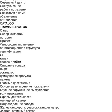
Сервисный центр
Обслуживание
работа по замене
Связаться с нами
объявление
объявление
CATALOG
TRAVIS ELEVATOR
О нас
Обзор компании
история
Привет
Философия управления
организационная структура
сертификация
CI
клиент
способ прийти
Описание товара
лифт
эскалатор
движущаяся прогулка
панель
Главные достижения
Основные внутренние показатели
Крупное зарубежное выступление
вознаграждение
Сферы деятельности
жилищный сектор
Подразделение завода
Железная дорога, участок станции метро
Здание, офисный сектор