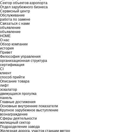
Сектор объектов аэропорта
Отдел зарубежного бизнеса
Сервисный центр
Обслуживание
работа по замене
Связаться с нами
объявление
объявление
HOME
О нас
Обзор компании
история
Привет
Философия управления
организационная структура
сертификация
CI
клиент
способ прийти
Описание товара
лифт
эскалатор
движущаяся прогулка
панель
Главные достижения
Основные внутренние показатели
Крупное зарубежное выступление
вознаграждение
Сферы деятельности
жилищный сектор
Подразделение завода
Железная дорога, участок станции метро