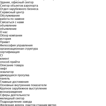
Здание, офисный сектор
Сектор объектов аэропорта
Отдел зарубежного бизнеса
Сервисный центр
Обслуживание
работа по замене
Связаться с нами
объявление
объявление
О нас
Обзор компании
история
Привет
Философия управления
организационная структура
сертификация
CI
клиент
способ прийти
Описание товара
лифт
эскалатор
движущаяся прогулка
панель
Главные достижения
Основные внутренние показатели
Крупное зарубежное выступление
вознаграждение
Сферы деятельности
жилищный сектор
Подразделение завода
Железная дорога, участок станции метро