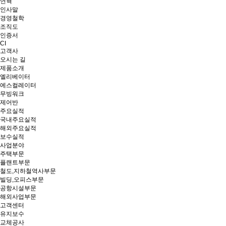
연혁
인사말
경영철학
조직도
인증서
CI
고객사
오시는 길
제품소개
엘리베이터
에스컬레이터
무빙워크
제어반
주요실적
국내주요실적
해외주요실적
보수실적
사업분야
주택부문
플랜트부문
철도,지하철역사부문
빌딩,오피스부문
공항시설부문
해외사업부문
고객센터
유지보수
교체공사