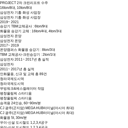
PROJECT 2차 크린리프트 수주
16ton/8대, 10ton/8대
삼성전자 기흥·화성 사업장
삼성전자 기흥·화성 사업장
2019~ 2021
승강기 TBM교체공사 : 6ton/9대
화물용 승강기 교체 : 16ton/4대, 4ton/3대
삼성전자 온양
삼성전자 온양
2017~ 2019
온양캠퍼스 화물용 승강기 : 8ton/3대
TBM 교체공사-크린승강기 : 2ton/1대
삼성전자 2011~ 2017년 총 실적
삼성전자
2011~ 2017년 총 실적
인화물용, 신규 및 교체 총 89건
청라국제도시역
청라국제도시역
무빙워크&에스컬레이터 작업
평창올림픽 스타디움
평창올림픽 스타디움
승객용 24인승, 60~90m/분
CJ 광주(곤지암) MEGA HUB터미널(아시아 최대)
CJ 광주(곤지암) MEGA HUB터미널(아시아 최대)
화물용 5t, 30m/분
우이-신설 도시철도 1,2,3,4공구
우이-신설 도시철도 1,2,3,4공구