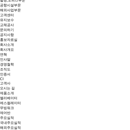
빌딩,오피스부문
공항시설부문
해외사업부문
고객센터
유지보수
교체공사
문의하기
공지사항
홍보자료실
회사소개
회사개요
연혁
인사말
경영철학
조직도
인증서
CI
고객사
오시는 길
제품소개
엘리베이터
에스컬레이터
무빙워크
제어반
주요실적
국내주요실적
해외주요실적