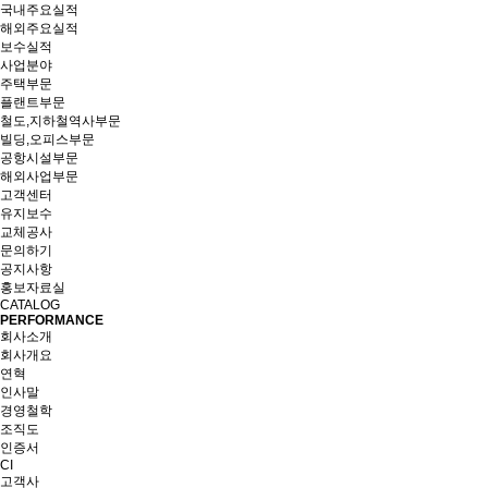
국내주요실적
해외주요실적
보수실적
사업분야
주택부문
플랜트부문
철도,지하철역사부문
빌딩,오피스부문
공항시설부문
해외사업부문
고객센터
유지보수
교체공사
문의하기
공지사항
홍보자료실
CATALOG
PERFORMANCE
회사소개
회사개요
연혁
인사말
경영철학
조직도
인증서
CI
고객사