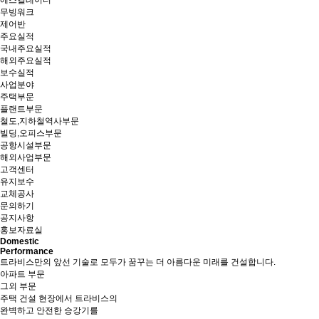
에스컬레이터
무빙워크
제어반
주요실적
국내주요실적
해외주요실적
보수실적
사업분야
주택부문
플랜트부문
철도,지하철역사부문
빌딩,오피스부문
공항시설부문
해외사업부문
고객센터
유지보수
교체공사
문의하기
공지사항
홍보자료실
Domestic
Performance
트라비스만의 앞선 기술로 모두가 꿈꾸는 더 아름다운 미래를 건설합니다.
아파트 부문
그외 부문
주택 건설 현장에서 트라비스의
완벽하고 안전한 승강기를