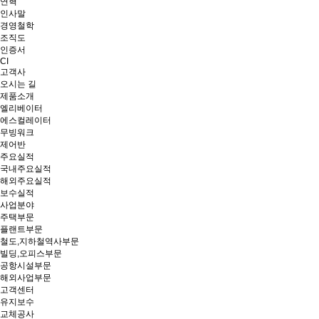
연혁
인사말
경영철학
조직도
인증서
CI
고객사
오시는 길
제품소개
엘리베이터
에스컬레이터
무빙워크
제어반
주요실적
국내주요실적
해외주요실적
보수실적
사업분야
주택부문
플랜트부문
철도,지하철역사부문
빌딩,오피스부문
공항시설부문
해외사업부문
고객센터
유지보수
교체공사