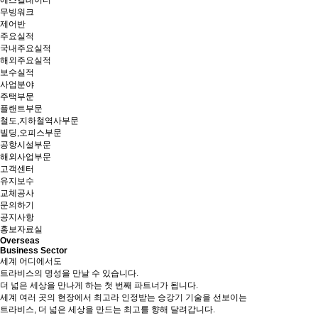
에스컬레이터
무빙워크
제어반
주요실적
국내주요실적
해외주요실적
보수실적
사업분야
주택부문
플랜트부문
철도,지하철역사부문
빌딩,오피스부문
공항시설부문
해외사업부문
고객센터
유지보수
교체공사
문의하기
공지사항
홍보자료실
Overseas
Business Sector
세계 어디에서도
트라비스의 명성을 만날 수 있습니다.
더 넓은 세상을 만나게 하는 첫 번째 파트너가 됩니다.
세계 여러 곳의 현장에서 최고라 인정받는 승강기 기술을 선보이는
트라비스, 더 넓은 세상을 만드는 최고를 향해 달려갑니다.