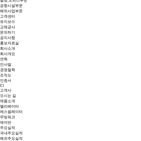
빌딩,오피스부문
공항시설부문
해외사업부문
고객센터
유지보수
교체공사
문의하기
공지사항
홍보자료실
회사소개
회사개요
연혁
인사말
경영철학
조직도
인증서
CI
고객사
오시는 길
제품소개
엘리베이터
에스컬레이터
무빙워크
제어반
주요실적
국내주요실적
해외주요실적