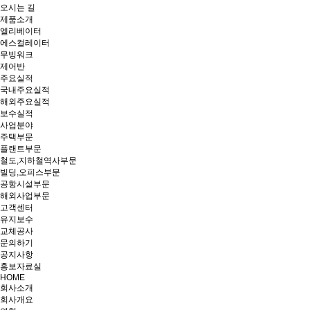
오시는 길
제품소개
엘리베이터
에스컬레이터
무빙워크
제어반
주요실적
국내주요실적
해외주요실적
보수실적
사업분야
주택부문
플랜트부문
철도,지하철역사부문
빌딩,오피스부문
공항시설부문
해외사업부문
고객센터
유지보수
교체공사
문의하기
공지사항
홍보자료실
HOME
회사소개
회사개요