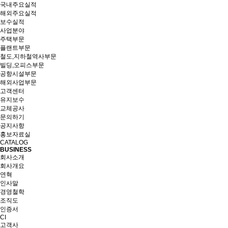
국내주요실적
해외주요실적
보수실적
사업분야
주택부문
플랜트부문
철도,지하철역사부문
빌딩,오피스부문
공항시설부문
해외사업부문
고객센터
유지보수
교체공사
문의하기
공지사항
홍보자료실
CATALOG
BUSINESS
회사소개
회사개요
연혁
인사말
경영철학
조직도
인증서
CI
고객사