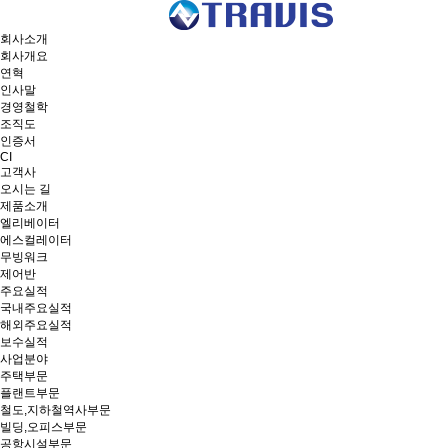
회사소개
회사개요
연혁
인사말
경영철학
조직도
인증서
CI
고객사
오시는 길
제품소개
엘리베이터
에스컬레이터
무빙워크
제어반
주요실적
국내주요실적
해외주요실적
보수실적
사업분야
주택부문
플랜트부문
철도,지하철역사부문
빌딩,오피스부문
공항시설부문