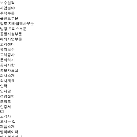
보수실적
사업분야
주택부문
플랜트부문
철도,지하철역사부문
빌딩,오피스부문
공항시설부문
해외사업부문
고객센터
유지보수
교체공사
문의하기
공지사항
홍보자료실
회사소개
회사개요
연혁
인사말
경영철학
조직도
인증서
CI
고객사
오시는 길
제품소개
엘리베이터