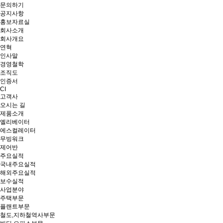
문의하기
공지사항
홍보자료실
회사소개
회사개요
연혁
인사말
경영철학
조직도
인증서
CI
고객사
오시는 길
제품소개
엘리베이터
에스컬레이터
무빙워크
제어반
주요실적
국내주요실적
해외주요실적
보수실적
사업분야
주택부문
플랜트부문
철도,지하철역사부문