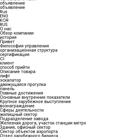
объявление
объявление
Rus
ENG
KOR
RUS
О нас
Обзор компании
история
Привет
Философия управления
организационная структура
сертификация
CI
клиент
способ прийти
Описание товара
лифт
эскалатор
движущаяся прогулка
панель
Главные достижения
Основные внутренние показатели
Крупное зарубежное выступление
вознаграждение
Сферы деятельности
жилищный сектор
Подразделение завода
Железная дорога, участок станции метро
Здание, офисный сектор
Сектор объектов аэропорта
Отдел зарубежного бизнеса