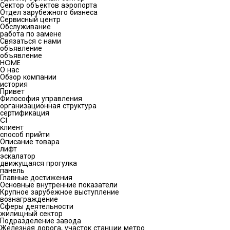
Сектор объектов аэропорта
Отдел зарубежного бизнеса
Сервисный центр
Обслуживание
работа по замене
Связаться с нами
объявление
объявление
HOME
О нас
Обзор компании
история
Привет
Философия управления
организационная структура
сертификация
CI
клиент
способ прийти
Описание товара
лифт
эскалатор
движущаяся прогулка
панель
Главные достижения
Основные внутренние показатели
Крупное зарубежное выступление
вознаграждение
Сферы деятельности
жилищный сектор
Подразделение завода
Железная дорога, участок станции метро